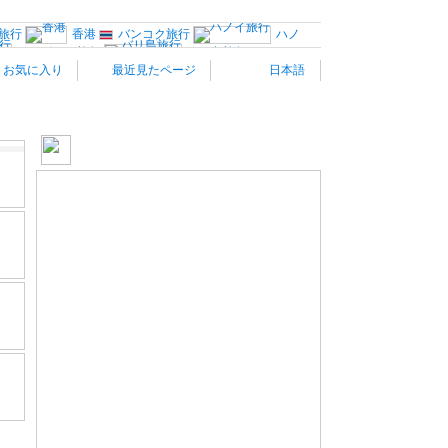
旅行
香港
バンコク旅行
ハノ
カンボジア旅行
バリ島旅行
お気に入り
最近見たページ
日本語
リ旅行
南仏プロヴァンス
ィア
イタリア南部
バルセ
ストリア旅行
スイス旅行
オラ
プラハ
ハンガリー旅行
ギリシャ旅行
トルコ
イスラ
MAPで確認
ロサンゼルス旅行
ハワイ旅行
カナダ西部旅行
トラリア旅行
観光情報：アジア