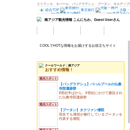
スリランカ、ネパール、バングラデシュ、ブータン、モルディブ
総合TOP
東京旅行
大阪・
イ旅行
ホーチミン旅行
南アジア観光情報
こんにちわ、
Guest User
さん
マニラ旅行
セブ島旅行
モナコ旅行
ローマ旅行
ホーム
観光スポット
ホテル予約
グルメスポッ
ロナ
マドリード旅行
ンダ
ブリュッセル
ヘル
ポーランド旅行
COOLでHOTな情報をお届けするお役立ちサイト
エル旅行
ドバイ・アブダビ旅
サンフランシスコ旅行
ラスベガス旅
メキシコ旅行
観光情報：ヨーロッパ
クールワールド：南アジア
おすすめ情報！
観光スポット
【バングラデシュ】パハルプールの仏教
寺院遺跡群
8世紀半ばから、9世紀にかけて建設され
た仏教寺院遺跡群
観光スポット
【ブータン】タクツァン僧院
現在でも僧侶が修行しているブータンを
代表する僧院