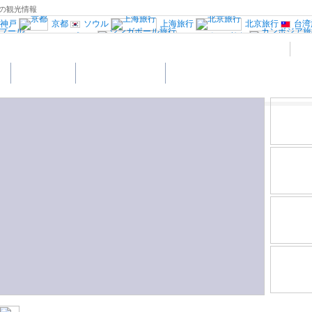
の観光情報
神戸
京都
ソウル
上海旅行
北京旅行
台湾
クアラルンプール
シンガポール旅行
インド旅行
ブータン旅行
ロンドン
パ
中央イタリア
ミラノ旅行
ヴェネツ
ト
ショッピング
南アジアの楽しみ方
ポルトガル旅行
ドイツ西部旅行
オー
シンキ
スウェーデン旅行
ノルウェー旅行
クロアチア旅行
ロシア旅行
中欧旅行
行
エジプト旅行
ニューヨーク旅行
行
フロリダ旅行
ワシントンD.C旅行
リオデジャネイロ旅行
ペルー旅行
オース
古民家宿”Coolシリーズ”