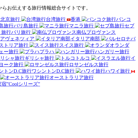
からお伝えする旅行情報総合サイトです。
北京旅行
台湾旅行
香港
バンコ
バリ島旅行
マニラ旅行
セブ
パリ旅行
南仏プロヴァンス
ヴェネツィア
イタリア南部
バ
ストリア旅行
スイス旅行
オランダ
ェー旅行
プラハ
ハンガリー旅行
ギリシャ旅行
トルコ
イ
ヨーク旅行
ロサンゼルス旅行
ワシントンD.C旅行
ハワイ旅行
オーストラリア旅行
宿”Coolシリーズ”