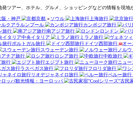
現地発ツアー、ホテル、グルメ、ショッピングなどの情報を現地
大阪・神戸
京都
ソウル
上海旅行
クアラルンプール
カンボジア旅行
ン旅行
南アジア旅行
ロンドン
中央イタリア
ミラノ旅行
ポルトガル旅行
ドイツ西部旅行
オー
スウェーデン旅行
ノルウ
ロアチア旅行
ロシア旅行
中欧旅行
ビ旅行
エジプト旅行
ニュー
ラスベガス旅行
フロリダ旅行
リオデジャネイロ旅行
ペルー旅行
観光情報：ヨーロッパ
古民家