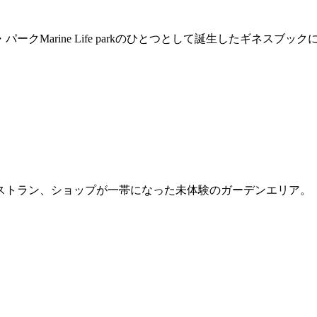
ークMarine Life parkのひとつとして誕生したギネスブ
ストラン、ショップが一帯になった未体験のガーデンエリア。