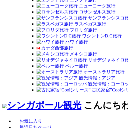
ニューヨーク旅行
ロサンゼルス旅行
サンフランシスコ
ラスベガス旅行
フロリダ旅行
ワシントンD.C旅行
ハワイ旅行
カナダ西部旅行
メキシコ旅行
リオデジャネイロ
ペルー旅行
オーストラリア旅行
観光情報：アジア
観光情報：ヨーロ
古民家宿”Coolシ
シンガポール観光
こんにち
お気に入り
最近見たページ