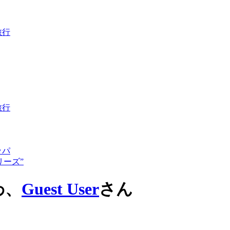
旅行
旅行
ッパ
リーズ”
わ、
Guest User
さん