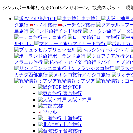
シンガポール旅行ならCoolシンガポール。観光スポット、
総合TOP
東京旅行
ク旅行
ハノイ旅行
ホーチミン旅行
島旅行
インド旅行
ブータ
モナコ旅行
ローマ旅行
ルセロナ
マドリード旅行
ブリュッセル
ヘルシンキ
ポーランド旅行
ク
スラエル旅行
ドバイ・アブダ
サンフランシスコ旅行
カナダ西部旅行
メキシコ旅行
観光情報：アジア
総合TOP
東京旅行
大阪・神戸
京都
ソウル
上海旅行
北京旅行
台湾旅行