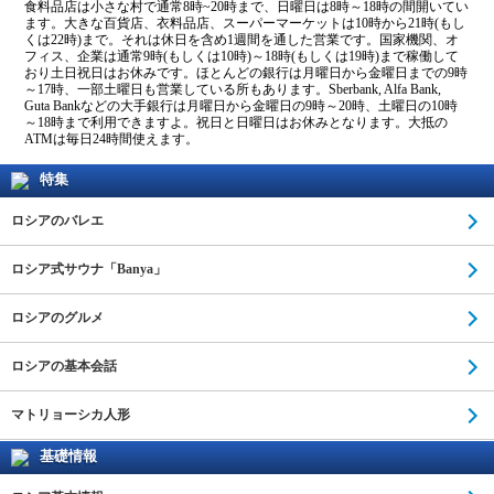
食料品店は小さな村で通常8時~20時まで、日曜日は8時～18時の間開いてい
ます。大きな百貨店、衣料品店、スーパーマーケットは10時から21時(もし
くは22時)まで。それは休日を含め1週間を通した営業です。国家機関、オ
フィス、企業は通常9時(もしくは10時)～18時(もしくは19時)まで稼働して
おり土日祝日はお休みです。ほとんどの銀行は月曜日から金曜日までの9時
～17時、一部土曜日も営業している所もあります。Sberbank, Alfa Bank,
Guta Bankなどの大手銀行は月曜日から金曜日の9時～20時、土曜日の10時
～18時まで利用できますよ。祝日と日曜日はお休みとなります。大抵の
ATMは毎日24時間使えます。
特集
ロシアのバレエ
ロシア式サウナ「Banya」
ロシアのグルメ
ロシアの基本会話
マトリョーシカ人形
基礎情報