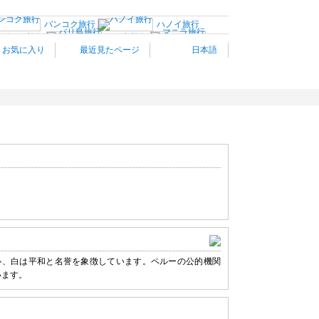
バンコク旅行
ハノイ旅行
ンボジア旅行
バリ島旅行
マ
お気に入り
最近見たページ
日本語
パリ旅行
南仏プロヴァンス
マドリード旅行
ポル
ブリュッセル
ヘルシンキ
ポーランド旅行
クロアチア
ドバイ・アブダビ旅行
サンフランシスコ旅行
ラスベガス旅行
メキシコ旅行
ズ”
心、白は平和と名誉を象徴しています。ペルーの公的機関
います。