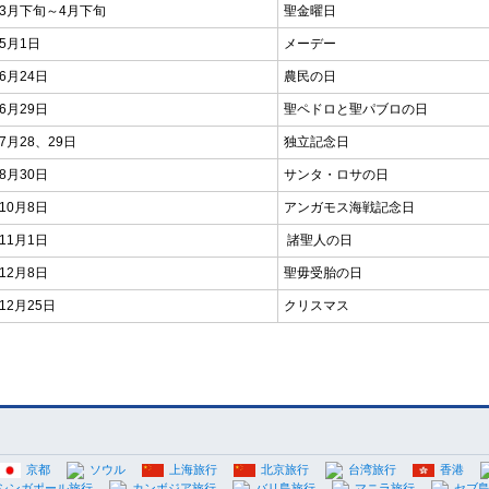
3月下旬～4月下旬
聖金曜日
5月1日
メーデー
6月24日
農民の日
6月29日
聖ペドロと聖パブロの日
7月28、29日
独立記念日
8月30日
サンタ・ロサの日
10月8日
アンガモス海戦記念日
11月1日
諸聖人の日
12月8日
聖毋受胎の日
12月25日
クリスマス
京都
ソウル
上海旅行
北京旅行
台湾旅行
香港
シンガポール旅行
カンボジア旅行
バリ島旅行
マニラ旅行
セブ