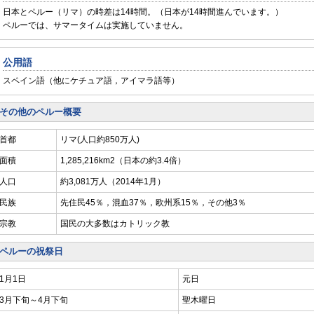
日本とペルー（リマ）の時差は14時間。（日本が14時間進んでいます。）
ペルーでは、サマータイムは実施していません。
公用語
スペイン語（他にケチュア語，アイマラ語等）
その他のペルー概要
首都
リマ(人口約850万人)
面積
1,285,216km2（日本の約3.4倍）
人口
約3,081万人（2014年1月）
民族
先住民45％，混血37％，欧州系15％，その他3％
宗教
国民の大多数はカトリック教
ペルーの祝祭日
1月1日
元日
3月下旬～4月下旬
聖木曜日