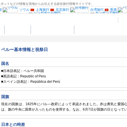
観光スポットなどの情報を現地からお伝えする総合旅行情報サイトです。
都
ソウル
上海旅行
北京旅行
台湾旅行
香港
クアラルンプール
シンガポール旅行
カ
ド旅行
ブータン旅行
南アジア旅行
ロンドン
ア
ミラノ旅行
ヴェネツィア
イタリア南部
バルセロナ
ト
ショッピング
地図からポイントを探す
オーストリア旅行
スイス旅行
オランダ
ノルウェー旅行
プラハ
ハンガリー旅行
ギリシャ旅行
トルコ
イスラエル旅行
ューヨーク旅行
ロサンゼルス旅行
ペルー基本情報と祝祭日
シントンD.C旅行
ハワイ旅行
カナダ西部旅行
ラリア旅行
観光情報：アジア
観光情報：ヨーロッパ
古民家宿”Coolシリー
国名
■日本語表記：ペルー共和国
■英語表記：Republic of Peru
■スペイン語表記：República del Perú
国旗
現在の国旗は、1825年にパル―政府によって承認されました。赤は勇気と愛国
は、旗の中央に国章が入ったものを使用する。なお、6月7日が国旗の日となって
日本との時差