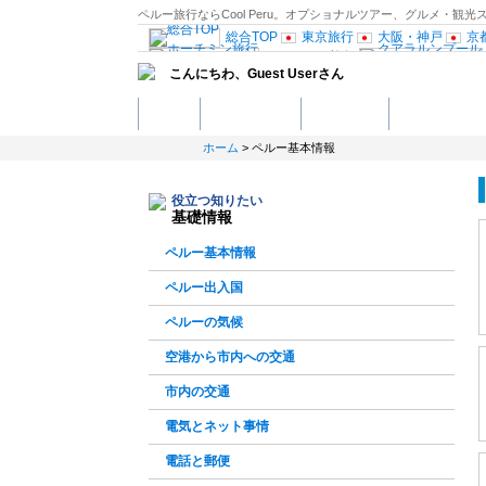
ペルー旅行ならCool Peru。オプショナルツアー、グルメ・
総合TOP
東京旅行
大阪・神戸
京
ホーチミン旅行
こんにちわ、
Guest User
さん
ニラ旅行
セブ島旅行
イン
モナコ旅行
ローマ旅行
中央イタリ
ホーム
観光スポット
ホテル予約
グルメスポッ
トガル旅行
ドイツ西部旅行
スウェーデン旅行
ホーム
> ペルー基本情報
旅行
ロシア旅行
中欧旅行
エジプト旅行
ニ
フロリダ旅行
ワ
役立つ知りたい
リオデジャネイロ旅行
オースト
基礎情報
ペルー基本情報
ペルー出入国
ペルーの気候
空港から市内への交通
市内の交通
電気とネット事情
電話と郵便