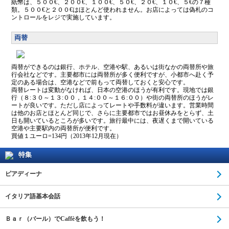
紙幣は、５００€、２００€、１００€、５０€、２０€、１０€、５€の７種
類。５００€と２００€はほとんど使われません。お店によっては偽札のコ
ントロールをレジで実施しています。
両替
両替ができるのは銀行、ホテル、空港や駅、あるいは街なかの両替所や旅
行会社などです。主要都市には両替所が多く便利ですが、小都市へ赴く予
定のある場合は、空港などで前もって両替しておくと安心です。
両替レートは変動がなければ、日本の空港のほうが有利です。現地では銀
行（８:３０～１３:００，１４:００～１６:００）や街の両替所のほうがレ
ートが良いです。ただし店によってレートや手数料が違います。営業時間
は他のお店とほとんど同じで、さらに主要都市ではお昼休みをとらず、土
日も開いているところが多いです。旅行最中には、夜遅くまで開いている
空港や主要駅内の両替所が便利です。
買値１ユーロ=134円（2013年12月現在）
特集
ピアディーナ
イタリア語基本会話
Ｂａｒ（バール）でCaffèを飲もう！