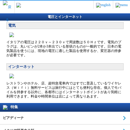
電圧とインターネット
電気
イタリアの電圧は２２０ｖ～２３０ｖで周波数は５０Ｈｚです。電気のプ
ラグは、丸いピンが2本か3本出ている形状のものが一般的です。日本の電
気製品を使うには、現地の電圧に適した製品を使用するか、変圧器の持参
が必要です。
インターネット
レストランやホテル、店、超特急電車内ではすでに普及しているワイヤレ
ス（Ｗｉｆｉ）無料サービスは旅行中にはとても便利な存在。個人でモバ
イルを持参する以外に、各都市にはインターネットポイントがあり気軽に
利用できます。料金や時間単位は店によって異なりあます。
特集
ピアディーナ