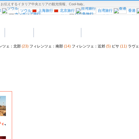
するイタリア中央エリアの観光情報、Cool-Italy。
都
ソウル
上海旅行
北京旅行
台湾旅行
香港
ル旅行
カンボジア旅行
バリ島旅行
マニラ旅
行
南仏プロヴァンス
モナコ旅行
マドリード旅行
ポルトガル旅行
ドイツ
ト
ショッピング
イタリア中部の楽しみ方
シンキ
スウェーデン旅行
ノルウェー旅行
旅行
中欧旅行
ギリシャ旅行
トルコ
行
ロサンゼルス旅行
サンフランシ
ンツェ：北部
(23)
フィレンツェ：南部
(14)
フィレンツェ：近郊
(5)
ピサ
(11)
ラヴ
カナダ西部旅行
メキシコ旅行
報：アジア
観光情報：ヨーロッパ