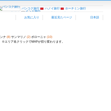
バンコク旅行
ハノイ旅行
ホーチミン旅行
行
セブ島旅行
インド旅行
ブータン旅行
お気に入り
最近見たページ
日本語
ローマ旅行
ミラノ旅行
ヴェネツィア
西部旅行
オーストリア旅行
スイス旅行
プラハ
ハンガリー旅行
イスラエル旅行
ドバイ・アブダビ
スコ旅行
ラスベガス旅行
フロリダ旅行
ェンナ
(8)
サンマリノ
(2)
ボローニャ
(10)
リオデジャネイロ旅行
ペルー旅行
※エリア名クリックでMAPが切り変わります。
古民家宿”Coolシリーズ”