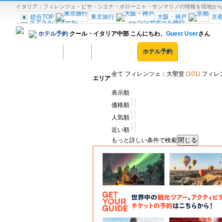
イタリア：フィレンツェ・ピサ・シエナ・ボローニャ・サンマリノの情報を現地からお伝え
総合TOP
東京旅行
大阪・神戸
京
クアラルンプール
シンガポー
ホテル予約
クール・イタリア中部 こんにちわ、
Guest User
さん
南アジア旅行
ロンドン
パリ旅
イタリア南部
バルセロナ
ホーム
観光スポット
ホテル予約
グルメスポッ
オランダ
ブリュッセル
ヘル
ポーランド旅行
クロアチア旅行
ロシア
旅行
エジプト旅行
ニューヨーク旅
全て
フィレンツェ：大聖堂
(101)
フィレ
エリア
ワシントンD.C旅行
ハワイ旅行
オーストラリア旅行
観光情
表示順
価格順
人気順
近い順
もっと詳しい条件で検索