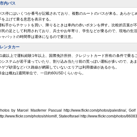
市内バス
バス停にはいくつか番号が記載されており、複数のルートのバスが来る。あらかじ
手を上げて乗る意思を表示する。
運転手からチケットを買い、降りるときは車内の赤いボタンを押す。比較的言葉が
市民の足として利用されており、兵士やお年寄り、学生などが乗るので、現地の生
シャバットの時間帯は運休になるので要注意。
レンタカー
21歳以上で運転経験1年以上、国際免許所持、クレジットカード所有の条件で乗る
のシステムが若干違っていたり、割り込み当たり前の荒っぽい運転が多いので、あ
ネゲブ砂漠などバス路線が網羅していないエリアは利用価値があるかも。
料金は概ね1週間単位で、一日約60USDくらいから。
hotos by Marcel Masferrer Pascual http://www.flickr.com/photos/palestina/, Golf 
ttp://www.flickr.com/photos/shlomif/, StateofIsrael http://www.flickr.com/photos/8