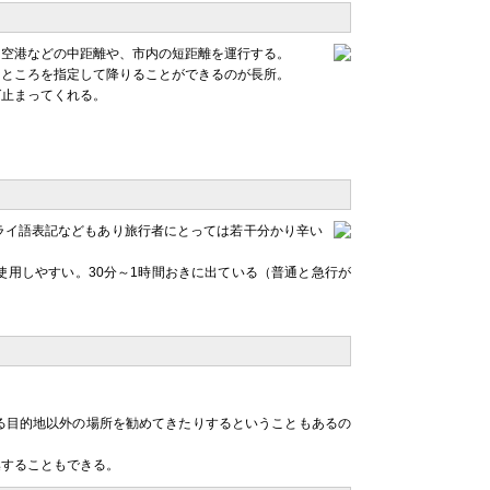
ン空港などの中距離や、市内の短距離を運行する。
なところを指定して降りることができるのが長所。
ば止まってくれる。
ライ語表記などもあり旅行者にとっては若干分かり辛い
用しやすい。30分～1時間おきに出ている（普通と急行が
る目的地以外の場所を勧めてきたりするということもあるの
集することもできる。