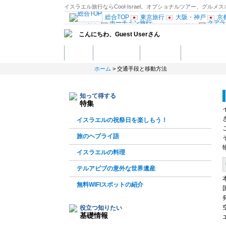
イスラエル旅行ならCool-Israel。オプショナルツアー、
総合TOP
東京旅行
大阪・神戸
京
ハノイ旅行
ホーチミン旅行
こんにちわ、
Guest User
さん
行
セブ島旅行
インド旅行
ァンス
モナコ旅行
ローマ
ホーム
観光スポット
ホテル予約
グルメスポッ
バルセロナ
マドリード旅行
オランダ
ブリュッセル
ホーム
> 交通手段と移動方法
ンガリー旅行
ポーランド旅行
ドバイ・アブダビ旅行
ンシスコ旅行
ラスベガス旅行
知って得する
シコ旅行
リオデジャネイロ旅
特集
観光情報：ヨーロッパ
古民家
イスラエルの祝祭日を楽しもう！
旅のヘブライ語
イスラエルの料理
テルアビブの意外な世界遺産
無料WIFIスポットの紹介
役立つ知りたい
基礎情報