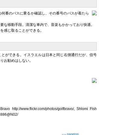
め何番のバスに乗るか確認し、その番号のバスが着たら
不要な移動手段。清潔な車内で、音楽もかかっており快適。
活を感じ取ることができる。
ことができる。イスラエルは日本と同じ右側通行だが、信号
まりお勧めはしない。
Bravo http://www.flickr.com/photos/golfbravo/, Shlomi Fish
6083886@N02/