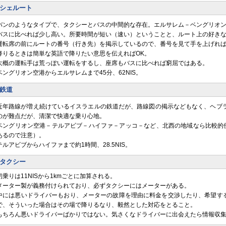
シェルート
バンのようなタイプで、タクシーとバスの中間的な存在。エルサレム－ベングリオ
バスに比べれば少し高い。所要時間が短い（速い）ということと、ルート上の好き
運転席の前にルートの番号（行き先）を掲示しているので、番号を見て手を上げれ
降りるときは簡単な英語で降りたい意思を伝えればOK。
大概の運転手は荒っぽい運転をするし、座席もバスに比べれば窮屈ではある。
ベングリオン空港からエルサレムまで45分、62NIS。
鉄道
近年路線が増え続けているイスラエルの鉄道だが、路線図の掲示などもなく、ヘブ
のが難点だが、清潔で快適な乗り心地。
ベングリオン空港－テルアビブ－ハイファ－アッコ－など、北西の地域なら比較的使
あるので注意）。
テルアビブからハイファまで約1時間、28.5NIS。
タクシー
初乗りは11NISから1kmごとに加算される。
メーター製が義務付けられており、必ずタクシーにはメーターがある。
中には悪いドライバーもおり、メーターの故障を理由に料金を交渉したり、希望す
で、そういった場合はその場で降りるなり、毅然とした対応をとること。
もちろん悪いドライバーばかりではない。気さくなドライバーに出会えたら情報収