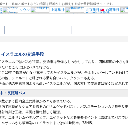
グルメスポット・観光スポットなどの情報を現地からお伝えする総合旅行情報サイトです。
都
ソウル
上海旅行
北京旅行
台湾旅行
クアラルンプール
シンガポール旅行
カンボジ
ブータン旅行
南アジア旅行
ロンド
旅行
中央イタリア
ミラノ旅行
ヴ
ト
ショッピング
イスラエルの楽しみ方
ポルトガル旅行
ドイツ西部旅行
ヘルシンキ
スウェーデン旅行
クロアチア旅行
ロシア旅行
中欧旅行
エジプト旅行
ニューヨーク旅行
フロリダ旅行
ワシントンD.C旅行
ハワイ旅行
イスラエルの交通手段
行
ペルー旅行
オーストラリア旅行
宿”Coolシリーズ”
イスラエルではバスが主流。交通網は整備もしっかりしており、四国程度の小さな
きたいところはほぼバスで行ける。
ここ10年で鉄道がかなり充実してきたイスラエルだが、全土をカバーしているわけ
その他、シェルートと呼ばれる乗り合いバン、タクシーもある。
物価が他の中東諸国よりも高いイスラエルだが、国の方針で交通費は安く設定され
中・長距離バス
本数が多く国内全土に路線がめぐらされている。
国内で圧倒的なシェアを誇るのが「エゲッドバス」。バスステーションの切符売り
発射時刻は正確。車両は概ね新しく清潔。
空港、エルサレムやテルアビブ、エイラットなど各主要ポイントはほぼ全てバスで
エルサレムから最南端のエイラットまでは約4時間半。73NIS。