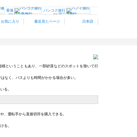
香港
バンコク旅行
ア旅行
バリ島旅行
マニラ旅
お気に入り
最近見たページ
日本語
ン
パリ旅行
南仏プロヴ
ェネツィア
イタリア南部
オーストリア旅行
スイス旅行
ノルウェー旅行
プラハ
ハ
ギリシャ旅行
トルコ
ロサンゼルス旅行
サンフラ
カナダ西部旅行
メキ
観光情報：アジア
面積ということもあり、一部砂漠などのスポットを除いて行
ではなく、バスよりも時間がかかる場合が多い。
ている。
場や、運転手から直接切符を購入できる。
いける。