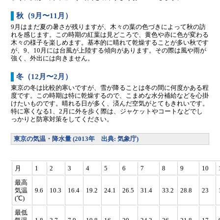
秋（9月〜11月）
9月はまだ夏の暑さが残りますが、木々の葉の色づきによって秋の訪
れを感じます。この時期の紅葉は見どころで、黄色や赤に色が変わる
木々の様子を楽しめます。基本的に晴れて乾燥することが多い秋です
が、9、10月には台風が上陸する傾向があります。その際は風や雨が
強く、外出には向きません。
冬（12月〜2月）
東京の冬は比較的寒いですが、雪が降ることは冬の間に何度かある程
度です。この時期は特に乾燥するので、こまめな水分補給などを心掛
けたいものです。晴れる日が多く、済んだ空気がとてもきれいです。
特に寒くなる1、2月に外を歩く際は、ジャケットやコートなどでし
っかりと防寒対策をしてください。
東京の気温・降水量 (2013年 出典: 気象庁)
月
1
2
3
4
5
6
7
8
9
10
最高
気温
9.6
10.3
16.4
19.2
24.1
26.5
31.4
33.2
28.8
23
(℃)
最低