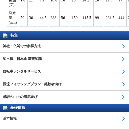
気温
1.8
2.7
7.9
10.8
16
20
24.2
26
21.8
17
(℃)
降水
量
70
30
44.5
283
56
159
115.5
99
231.5
444
(mm)
特集
神社・仏閣での参拝方法
知っ得、日本食 基礎知識
自転車レンタルサービス
源流フィッシングプラン・経験者向け
飛騨の山々の清流遊び
基礎情報
基本情報