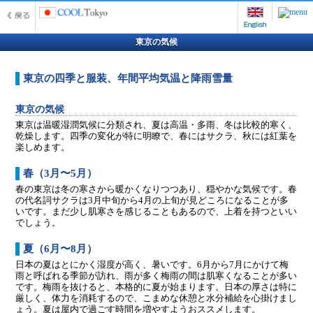
東京の気候
東京の四季と服装、年間平均気温と降雨雪量
東京の気候
東京は温暖湿潤気候に分類され、夏は高温・多雨、冬は比較的寒く、
乾燥します。四季の変化が特に明瞭で、春にはサクラ、秋には紅葉を
楽しめます。
春（3月〜5月）
春の東京は冬の寒さから暖かくなりつつあり、穏やかな気候です。春
の代名詞サクラは3月中旬から4月の上旬が見どころになることが多
いです。まだ少し肌寒さを感じることもあるので、上着を持つといい
でしょう。
夏（6月〜8月）
日本の夏はとにかく湿度が高く、暑いです。6月から7月にかけて梅
雨と呼ばれる季節が訪れ、雨が多く梅雨の間は肌寒くなることが多い
です。梅雨を抜けると、本格的に夏が始まります。日本の厚さは特に
厳しく、体力を消耗するので、こまめな休憩と水分補給を心掛けまし
ょう。夏は屋内で過ごす時間を増やすようおススメします。