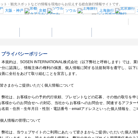
メスポット・観光スポットなどの情報を現地からお伝えする総合旅行情報サイトです。
大阪・神戸
京都
ソウル
上海旅行
ホーチミン旅行
クアラルンプール
シン
インド旅行
ブータン旅行
南アジア旅行
中央イタリア
ミラノ旅行
ヴェネツ
ホテル予約
グルメスポット
ロンドンの楽しみ方
ポルトガル旅行
ドイツ西部旅行
オー
シンキ
スウェーデン旅行
ノルウェー旅行
プラハ
ロシア旅行
中欧旅行
ギリシャ旅行
エジプト旅行
ニューヨーク旅行
プライバシーポリシー
フロリダ旅行
ワシントンD.C旅行
リオデジャネイロ旅行
ペルー旅行
オース
本規約は、SOSEN INTERNATIONAL株式会社（以下弊社と呼称します）で
古民家宿”Coolシリーズ”
十分に認識し、情報主体の権利の保護、個人情報に関する法規制等を遵守し、以下
改善に全社をあげて取り組むことを宣言します。
■皆さまからご提供いただく個人情報について
弊社は、お客様からの予約代行依頼、プレゼントなどの応募、その他の取引を申
お客様からのお問合せへ の対応、当社からお客様へのお問合せ、関連するアフター
お名前・住所・生年月日・性別・電話番号・emailアドレスといった個人情報を、
■個人情報の管理について
弊社は、当ウェブサイトのご利用にあたって皆さまからご提供いただいた個人情