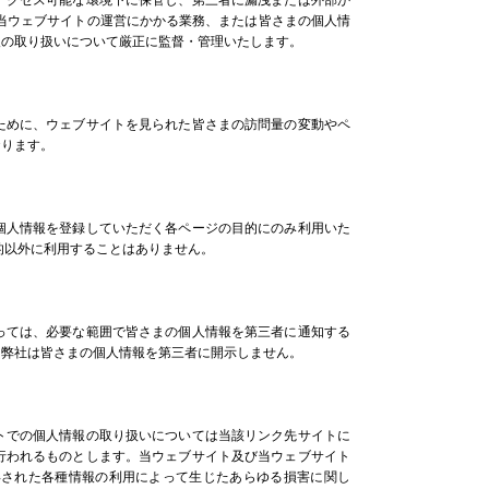
アクセス可能な環境下に保管し、第三者に漏洩または外部か
当ウェブサイトの運営にかかる業務、または皆さまの個人情
報の取り扱いについて厳正に監督・管理いたします。
ために、ウェブサイトを見られた皆さまの訪問量の変動やペ
おります。
個人情報を登録していただく各ページの目的にのみ利用いた
的以外に利用することはありません。
っては、必要な範囲で皆さまの個人情報を第三者に通知する
、弊社は皆さまの個人情報を第三者に開示しません。
トでの個人情報の取り扱いについては当該リンク先サイトに
行われるものとします。当ウェブサイト及び当ウェブサイト
得された各種情報の利用によって生じたあらゆる損害に関し