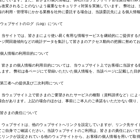
施しています。また、皆さまの個人情報は、弊社の当ウェブサイト管理責任者のみ
ら改変されることのないよう厳重なセキュリティ対策を実施しています。 弊社は、
報の利用・管理等にかかる業務を社外に委託する場合は、当該委託先による個人情
■ウェブサイトのログ（Log）について
当サイトでは、皆さまにより使い易く有用な情報サービスを継続的にご提供する
ージ間回遊傾向などの統計データを集計して皆さまのアクセス動向の把握に努めて
■個人情報の利用目的について
皆さまの個人情報の利用目的については、当ウェブサイト上でお客様に当該する
します。 弊社は各ページにて登録いただいた個人情報を、当該ページに記載した目
■第三者への提供及び二次利用について
当ウェブサイト上で皆さまのご要望されたサービスの種類（資料請求など）によ
場合があります。上記の場合のほかは、事前にご本人のご承諾をいただかない限り
■皆さまの責任について
ウェブサイトは、他のウェブサイトへリンクを設定していますが、リンク先サイ
てご自身でご確認ください。当該ウェブサイトのご利用は、皆さまの責任において
にリンクが設定されている他のウェブサイトから、お客様の個人情報を用いて取