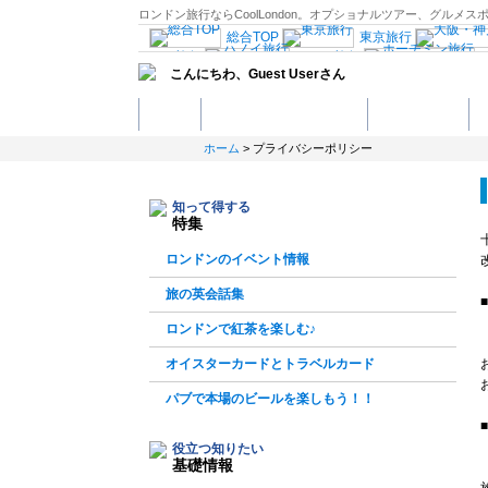
ロンドン旅行ならCoolLondon。オプショナルツアー、グル
総合TOP
東京旅行
コク旅行
ハノイ旅行
こんにちわ、
Guest User
さん
行
マニラ旅行
セブ島旅行
モナコ旅行
ローマ旅行
ホーム
ロンドンってどんな街？
観光スポット
ロナ
マドリード旅行
ンダ
ブリュッセル
ヘル
ホーム
> プライバシーポリシー
ーランド旅行
クロアチア旅行
ドバイ・アブダビ旅行
ンシスコ旅行
ラスベガス旅行
知って得する
メキシコ旅行
特集
観光情報：ヨーロッパ
ロンドンのイベント情報
旅の英会話集
ロンドンで紅茶を楽しむ♪
オイスターカードとトラベルカード
パブで本場のビールを楽しもう！！
役立つ知りたい
基礎情報