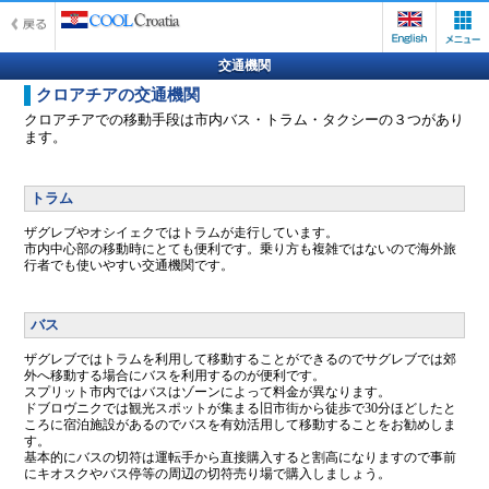
交通機関
クロアチアの交通機関
クロアチアでの移動手段は市内バス・トラム・タクシーの３つがあり
ます。
トラム
ザグレブやオシイェクではトラムが走行しています。
市内中心部の移動時にとても便利です。乗り方も複雑ではないので海外旅
行者でも使いやすい交通機関です。
バス
ザグレブではトラムを利用して移動することができるのでサグレブでは郊
外へ移動する場合にバスを利用するのが便利です。
スプリット市内ではバスはゾーンによって料金が異なります。
ドブロヴニクでは観光スポットが集まる旧市街から徒歩で30分ほどしたと
ころに宿泊施設があるのでバスを有効活用して移動することをお勧めしま
す。
基本的にバスの切符は運転手から直接購入すると割高になりますので事前
にキオスクやバス停等の周辺の切符売り場で購入しましょう。