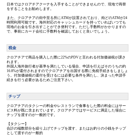
日本ではクロアチアクーナを入手することができませんので、現地で両替
をすることをお勧めします。
また、クロアチアの街中至る所にATMが設置されており、殆どのATMが24
時間利用可能です。海外対応のキャッシュカードを持っていればいつでも
現地のお金を引き出すことができ便利です。ただし手数料がかかりますの
で、事前にカード会社に手数料を確認しておくと良いでしょう。
税金
クロアチアで商品を購入した際に22%のPDVと言われる付加価値税が課さ
れます。
外国人海外旅行者が基準を満たしている場合、申請を行えばそのうちの約
16.8%が還付されますのでクロアチアを出国する際に免税手続きをしましょ
う。付加価値税の還付を受けるには必要な条件を満たし、決まった申請手
続きを行う必要があるためご注意下さい。
チップ
クロアチアのタクシーの料金やレストランで食事をした際の料金にはサー
ビス料が既に含まれています。クロアチアではサービスに満足した場合に
チップを渡すのが一般的です。
【タクシー】
合計の端数部分を繰り上げてチップを渡す、またはお釣りの小銭をチップ
として渡すのが一般的