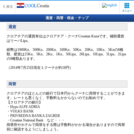
通貨・両替・税金・チップ
通貨
クロアチアの通貨単位はクロアチア・クーナCroatian Kunaです。補助通貨
はリーパLipa。
紙幣は1000Kn、500Kn、200Kn、100Kn、50Kn、20Kn、10Kn、5Knの8種
類、硬貨は25Kn、5Kn、2Kn、1Kn、50Lipa、20Lipa、10Lipa、5Lipa、2Lipa
の9種類あります。
（2014年7月25日現在１クーナが約18円）
両替
クロアチアのほとんどの銀行で日本円からクーナに両替することができま
す。レートも悪くなく、手数料もかからないのでお勧めです。
【クロアチアの銀行】
・Hypo ALPE ADRIA
・VOLKS BANK
・PRIVREDNA BANKA ZAGREB
・Croatian National Bank など・・・
両替所やホテルで両替をする際は手数料がかかる場合がありますので両替
前に確認するようにしましょう。