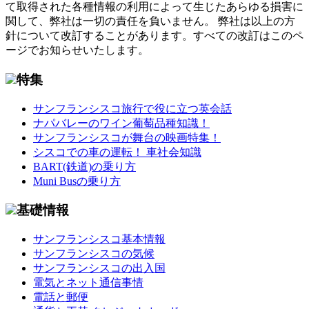
て取得された各種情報の利用によって生じたあらゆる損害に
関して、弊社は一切の責任を負いません。 弊社は以上の方
針について改訂することがあります。すべての改訂はこのペ
ージでお知らせいたします。
特集
サンフランシスコ旅行で役に立つ英会話
ナパバレーのワイン葡萄品種知識！
サンフランシスコが舞台の映画特集！
シスコでの車の運転！ 車社会知識
BART(鉄道)の乗り方
Muni Busの乗り方
基礎情報
サンフランシスコ基本情報
サンフランシスコの気候
サンフランシスコの出入国
電気とネット通信事情
電話と郵便