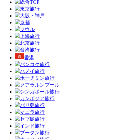
総合TOP
東京旅行
大阪・神戸
京都
ソウル
上海旅行
北京旅行
台湾旅行
香港
バンコク旅行
ハノイ旅行
ホーチミン旅行
クアラルンプール
シンガポール旅行
カンボジア旅行
バリ島旅行
マニラ旅行
セブ島旅行
インド旅行
ブータン旅行