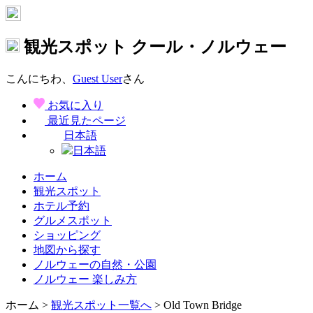
観光スポット
クール・ノルウェー
こんにちわ、
Guest User
さん
お気に入り
最近見たページ
日本語
日本語
ホーム
観光スポット
ホテル予約
グルメスポット
ショッピング
地図から探す
ノルウェーの自然・公園
ノルウェー 楽しみ方
ホーム
>
観光スポット一覧へ
> Old Town Bridge