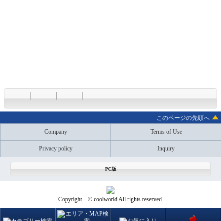
このページの先頭へ
Company
Terms of Use
Privacy policy
Inquiry
PC版
Copyright © coolworld All rights reserved.