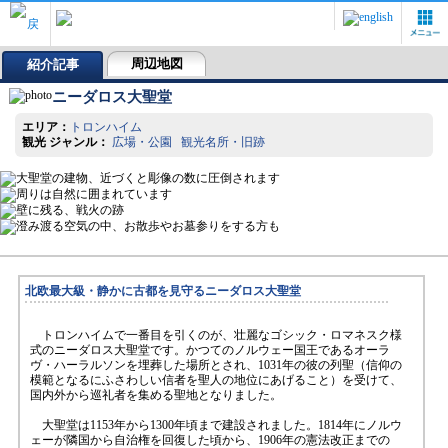
周辺地図
紹介記事
ニーダロス大聖堂
エリア：
トロンハイム
観光 ジャンル：
広場・公園 観光名所・旧跡
北欧最大級・静かに古都を見守るニーダロス大聖堂
トロンハイムで一番目を引くのが、壮麗なゴシック・ロマネスク様
式のニーダロス大聖堂です。かつてのノルウェー国王であるオーラ
ヴ・ハーラルソンを埋葬した場所とされ、1031年の彼の列聖（信仰の
模範となるにふさわしい信者を聖人の地位にあげること）を受けて、
国内外から巡礼者を集める聖地となりました。
大聖堂は1153年から1300年頃まで建設されました。1814年にノルウ
ェーが隣国から自治権を回復した頃から、1906年の憲法改正までの