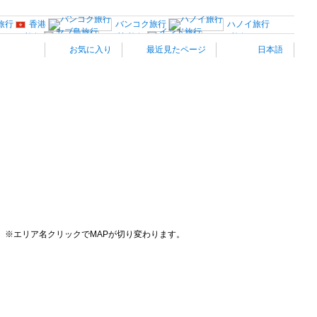
旅行
香港
バンコク旅行
ハノイ旅行
マニラ旅行
セブ島旅行
インド旅行
お気に入り
最近見たページ
日本語
ナコ旅行
ローマ旅行
中央イタリア
ポルトガル旅行
ドイツ西部旅行
スウェーデン旅行
ノルウェー旅行
中欧旅行
ギリシャ旅行
トルコ
サンフランシスコ旅行
ラスベ
メキシコ旅行
リオデジャネイロ旅行
古民家宿”Coolシリーズ”
※エリア名クリックでMAPが切り変わります。