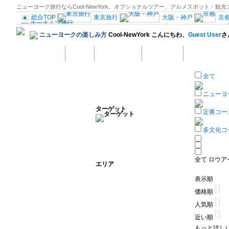
ニューヨーク旅行ならCool-NewYork。オプショナルツアー、グルメスポット
総合TOP
東京旅行
大阪・神戸
京
ホーチミン旅行
クアラルンプール
シンガポール
ニューヨークの楽しみ方
Cool-NewYork こんにちわ、
Guest User
さ
ブータン旅行
南アジア旅行
ロンド
ミラノ旅行
ヴェネツィア
ホーム
観光スポット
ホテル予約
グルメスポッ
オーストリア旅行
スイス旅行
プラハ
ハンガリー旅行
イスラエル旅行
ドバイ・ア
全て
ガス旅行
フロリダ旅行
ワシントン
ペルー旅行
オーストラリア旅行
ニューヨ
ターゲット
定番コー
多文化コ
全て
ロウア
エリア
表示順
価格順
人気順
近い順
もっと詳し