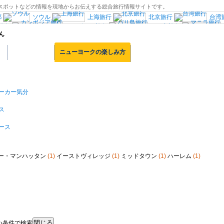
・観光スポットなどの情報を現地からお伝えする総合旅行情報サイトです。
都
ソウル
上海旅行
北京旅行
台湾
旅行
カンボジア旅行
バリ島旅行
ん
ン
パリ旅行
南仏プロヴァンス
モ
イタリア南部
バルセロナ
マドリード旅行
ト
ショッピング
ニューヨークの楽しみ方
オランダ
ブリュッセル
ヘルシンキ
ポーランド旅行
クロアチア旅行
ロシア旅行
ブダビ旅行
エジプト旅行
ロサンゼルス旅行
D.C旅行
ハワイ旅行
カナダ西部旅行
観光情報：アジア
観光情報：ヨーロッパ
ーカー気分
ス
ース
ー・マンハッタン
(1)
イーストヴィレッジ
(1)
ミッドタウン
(1)
ハーレム
(1)
い条件で検索