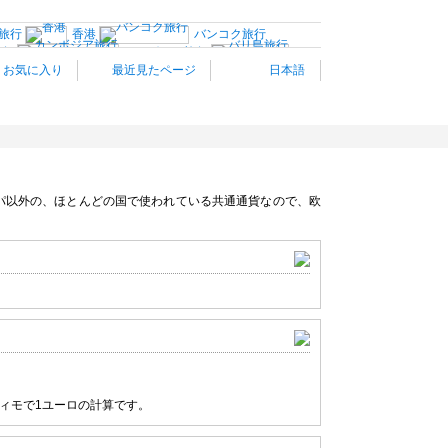
旅行
香港
バンコク旅行
旅行
カンボジア旅行
バ
お気に入り
最近見たページ
日本語
南アジア旅行
ロンドン
パリ旅行
ミラノ旅行
ヴェネツィア
オーストリア旅行
スイス旅行
ノルウェー旅行
プラハ
ハ
ギリシャ旅行
トルコ
ニューヨーク旅行
ロサンゼルス旅行
ワシントンD.C旅行
ハワイ旅行
旅行
オーストラリア旅行
パ以外の、ほとんどの国で使われている共通通貨なので、欧
”
ティモで1ユーロの計算です。