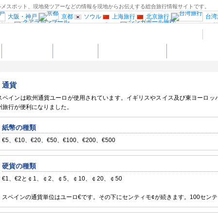
ト、グルメスポット、現地発ツアーなどの情報を現地からお伝えする総合旅行情報サイトです。
大阪・神戸
京都
ソウル
上海旅行
北京旅行
台湾
ン旅行
クアラルンプール
シンガポール
島旅行
インド旅行
ブータン旅行
モナコ旅行
ローマ旅行
中央イタリア
グルメスポット
地図から探す
マドリードの楽しみ方
ナ
ポルトガル旅行
ドイツ西部旅行
ヘルシンキ
スウェーデン旅行
クロアチア旅行
ロシア旅行
中欧旅行
ドバイ・アブダビ旅行
エジプト旅行
通貨
ラスベガス旅行
フロリダ旅行
キシコ旅行
リオデジャネイロ旅行
ペルー
スペインは欧州通貨ユーロが使用されています。イギリスやスイス及び東ヨーロッ
観光情報：ヨーロッパ
古民家宿”Coolシリーズ
州旅行が便利になりました。
紙幣の種類
€5、€10、€20、€50、€100、€200、€500
硬貨の種類
€1、€2と￠1、￠2、￠5、￠10、￠20、￠50
スペインの通貨単位はユーロ€です。その下にセンティモ¢が続きます。100セン