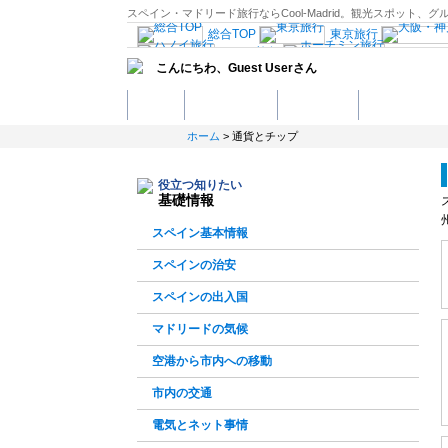
スペイン・マドリード旅行ならCool-Madrid。観光スポッ
総合TOP
東京旅行
ハノイ旅行
ホーチミ
こんにちわ、
Guest User
さん
リ島旅行
マニラ旅行
セブ
南仏プロヴァンス
ホーム
観光スポット
ホテル予約
ショッピング
イタリア南部
バルセロ
オランダ
ブリュッセル
ホーム
> 通貨とチップ
ンガリー旅行
ポーランド旅行
イスラエル旅行
サンフランシスコ旅行
役立つ知りたい
カナダ西部旅行
メ
基礎情報
観光情報：アジア
スペイン基本情報
スペインの治安
スペインの出入国
マドリードの気候
空港から市内への移動
市内の交通
電気とネット事情