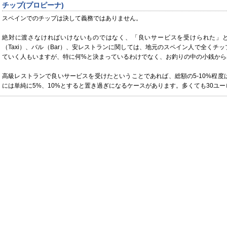
チップ(プロピーナ)
スペインでのチップは決して義務ではありません。
絶対に渡さなければいけないものではなく、「良いサービスを受けられた」
（Taxi）、バル（Bar）、安レストランに関しては、地元のスペイン人で全く
ていく人もいますが、特に何%と決まっているわけでなく、お釣りの中の小銭から
高級レストランで良いサービスを受けたということであれば、総額の5-10%程
には単純に5%、10%とすると置き過ぎになるケースがあります。多くても30ユ