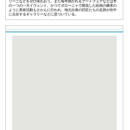
リーニなどをぜひ味わおう。また毎年開かれるアートフェアなどは市
の一つの一大イヴェント。かつてボローニャで開花した絵画の継承の
ように美術活動もさかんに行われ、地元出身の巨匠たちの足跡が街中
に点在するギャラリーなどに息づいている。