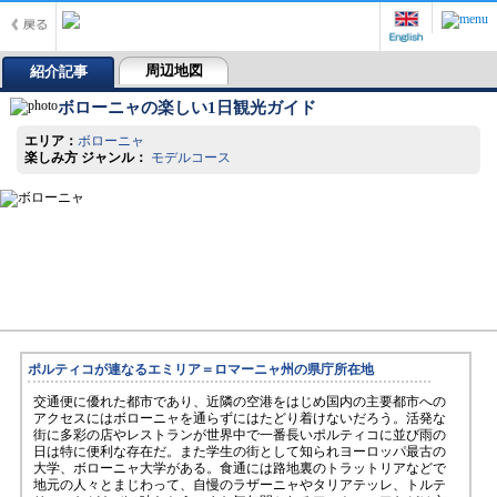
周辺地図
紹介記事
ボローニャの楽しい1日観光ガイド
エリア：
ボローニャ
楽しみ方 ジャンル：
モデルコース
ポルティコが連なるエミリア＝ロマーニャ州の県庁所在地
交通便に優れた都市であり、近隣の空港をはじめ国内の主要都市への
アクセスにはボローニャを通らずにはたどり着けないだろう。活発な
街に多彩の店やレストランが世界中で一番長いポルティコに並び雨の
日は特に便利な存在だ。また学生の街として知られヨーロッパ最古の
大学、ボローニャ大学がある。食通には路地裏のトラットリアなどで
地元の人々とまじわって、自慢のラザーニャやタリアテッレ、トルテ