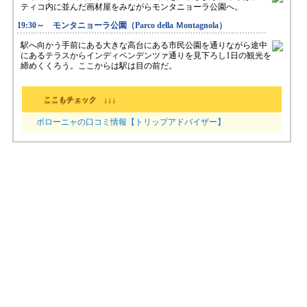
ティコ内に並んだ画材屋をみながらモンタニョーラ公園へ。
19:30～ モンタニョーラ公園（Parco della Ｍontagnola）
駅へ向かう手前にある大きな高台にある市民公園を通りながら途中
にあるテラスからインディペンデンツァ通りを見下ろし1日の観光を
締めくくろう。ここからは駅は目の前だ。
ここもチェック ↓↓↓
ボローニャの口コミ情報【トリップアドバイザー】