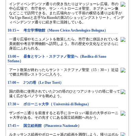
インディペンデンツァ通りの突き当たりはマッジョーレ広場。市の
中心広場で、市庁舎や、サン・ペトローニオ聖堂、ネプチューン像
などここで訪問できる。また広場向かって手前の横切る通りは右手が
Via Ugo Bassiと左手Via Rizzoliの第2のショッピングストリート。インデ
ィペンデンツァ通りに続き常に混雑している。
10:15～ 考古学博物館（Museo Civico Archeologico Bologna）
一通り広場やモニュメントを散策したら、市庁舎に併設されている
美術館や考古学博物館へ訪問しよう。市の歴史や文化などがさらに
身近にふれられる。
13:00～ 昼食とサント・ステファノ聖堂へ（Basilica di Sano
Stefano）
アート散策が終わったらサント・ステファノ聖堂（15：30～）近辺
で郷土料理レストランに入ろう。
17:00～ 2つの塔（Le Due Torri）
国の防衛に使用されていた2つの塔のひとつアジネッリの塔に登って
遠く広がるパノラマを眺めよう。
17:30～ ボローニャ大学（ Università di Bologna）
ザンボーニ通りを前進すると右手にヨーロッパ最古の大学ボローニ
ャ大学がある。その先すぐにある国立絵画館へ向かう。
17:45～ 国立絵画館（Pinacoteca Nazionale）
ルネッサンス絵画やボローニャ派の絵画を満喫しよう。帰りはポル