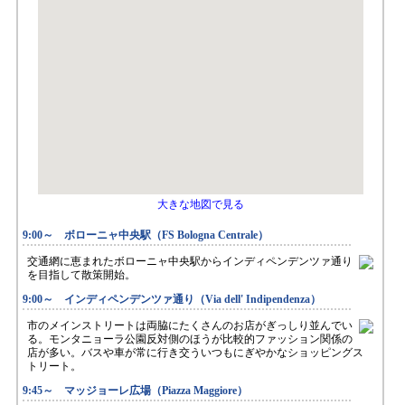
大きな地図で見る
9:00～ ボローニャ中央駅（FS Bologna Centrale）
交通網に恵まれたボローニャ中央駅からインディペンデンツァ通り
を目指して散策開始。
9:00～ インディペンデンツァ通り（Via dell' Indipendenza）
市のメインストリートは両脇にたくさんのお店がぎっしり並んでい
る。モンタニョーラ公園反対側のほうが比較的ファッション関係の
店が多い。バスや車が常に行き交ういつもにぎやかなショッピングス
トリート。
9:45～ マッジョーレ広場（Piazza Maggiore）