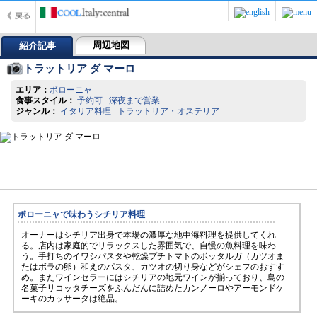
周辺地図
紹介記事
トラットリア ダ マーロ
エリア：
ボローニャ
食事スタイル：
予約可 深夜まで営業
ジャンル：
イタリア料理 トラットリア・オステリア
ボローニャで味わうシチリア料理
オーナーはシチリア出身で本場の濃厚な地中海料理を提供してくれ
る。店内は家庭的でリラックスした雰囲気で、自慢の魚料理を味わ
う。手打ちのイワシパスタや乾燥プチトマトのボッタルガ（カツオま
たはボラの卵）和えのパスタ、カツオの切り身などがシェフのおすす
め。またワインセラーにはシチリアの地元ワインが揃っており、島の
名菓子リコッタチーズをふんだんに詰めたカンノーロやアーモンドケ
ーキのカッサータは絶品。