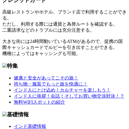
クレジットカード
高級レストランやホテル、ブランド店で利用することができ
る。
ただし、利用する際には通貨と為替ルートを確認する。
二重請求などのトラブルには充分注意する。
大きな街には24時間動いているATMがあるので、提携の国
際キャッシュカードでルピーを引き出すことができる。
機種によってはキャッシングも可能。
特集
健康と安全があってこその旅！
持ち物・服装でもっと旅を快適に！
インド人にとけ込め！カルチャーを楽しもう！
インド人に挨拶！会話！そしてお買い物交渉対決！？
無料WIFIスポットの紹介
基礎情報
インド基礎情報