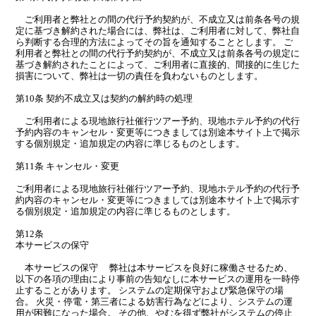
ご利用者と弊社との間の代行予約契約が、不成立又は前条各号の規
定に基づき解約された場合には、弊社は、ご利用者に対して、弊社自
ら判断する合理的方法によってその旨を通知することとします。 ご
利用者と弊社との間の代行予約契約が、不成立又は前条各号の規定に
基づき解約されたことによって、ご利用者に直接的、間接的に生じた
損害について、弊社は一切の責任を負わないものとします。
第10条 契約不成立又は契約の解約時の処理
ご利用者による現地旅行社催行ツアー予約、現地ホテル予約の代行
予約内容のキャンセル・変更等につきましては別途本サイト上で掲示
する個別規定・追加規定の内容に準じるものとします。
第11条 キャンセル・変更
ご利用者による現地旅行社催行ツアー予約、現地ホテル予約の代行予
約内容のキャンセル・変更等につきましては別途本サイト上で掲示す
る個別規定・追加規定の内容に準じるものとします。
第12条
本サービスの保守
本サービスの保守 弊社は本サービスを良好に稼働させるため、
以下の各項の理由により事前の告知なしに本サービスの運用を一時停
止することがあります。 システムの定期保守および緊急保守の場
合。 火災・停電・第三者による妨害行為などにより、システムの運
用が困難になった場合。 その他、やむを得ず弊社がシステムの停止