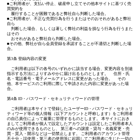
■ご利用者が、支払い停止、破産申し立てその他本サイトに基づく売
買契約を
履行することが困難であると弊社自ら判断した場合。
■ご利用者が、不正な売買行為を行うまたはそのおそれがあると弊社
自ら
判断した場合、もしくは著しく弊社の利益を損なう行為を行うまた
はその
おそれがあると弊社自ら判断した場合。
■その他、弊社が自ら会員登録を承認することが不適切と判断した場
合。
第3条 登録内容の変更
ご利用者は以下の各号のいずれかに該当する場合、変更内容を別途
指示する方法によりすみやかに届け出るものとします。 住所・氏
名・電話番号・電子メールアドレスに変更があった場合。 その
他、本サービスのご利用に際して申請された内容に変更があった場
合。
第4条 ID・パスワード・セキュリティワードの管理
ご利用者は本サイトで登録したユーザーID・パスワード・セキュリ
ティワード等の個人情報（以下アカウントと呼称します）をご利用者
の自己責任によって厳重に管理するものとします。 本サイトにおき
ましてご利用者が個人で設定したアカウントは設定したご利用者本人
のみが使用できるものとし、 第三者への譲渡・貸与・名義変更・売
買・質入・開示などは一切禁止します。 ご利用者のアカウント管理
不十分・誤使用・第三者の使用等に起因してご利用者に生じた一切の