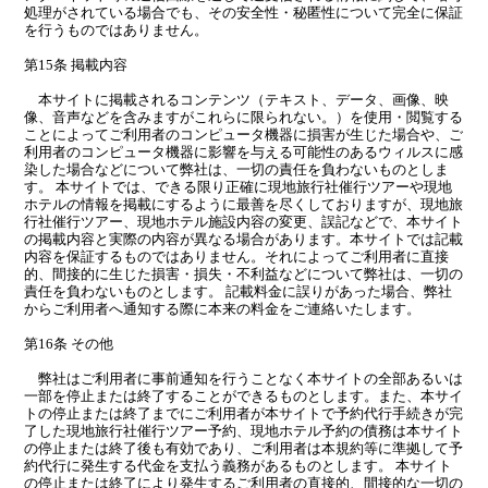
処理がされている場合でも、その安全性・秘匿性について完全に保証
を行うものではありません。
第15条 掲載内容
本サイトに掲載されるコンテンツ（テキスト、データ、画像、映
像、音声などを含みますがこれらに限られない。）を使用・閲覧する
ことによってご利用者のコンピュータ機器に損害が生じた場合や、ご
利用者のコンピュータ機器に影響を与える可能性のあるウィルスに感
染した場合などについて弊社は、一切の責任を負わないものとしま
す。 本サイトでは、できる限り正確に現地旅行社催行ツアーや現地
ホテルの情報を掲載にするように最善を尽くしておりますが、現地旅
行社催行ツアー、現地ホテル施設内容の変更、誤記などで、本サイト
の掲載内容と実際の内容が異なる場合があります。本サイトでは記載
内容を保証するものではありません。それによってご利用者に直接
的、間接的に生じた損害・損失・不利益などについて弊社は、一切の
責任を負わないものとします。 記載料金に誤りがあった場合、弊社
からご利用者へ通知する際に本来の料金をご連絡いたします。
第16条 その他
弊社はご利用者に事前通知を行うことなく本サイトの全部あるいは
一部を停止または終了することができるものとします。また、本サイ
トの停止または終了までにご利用者が本サイトで予約代行手続きが完
了した現地旅行社催行ツアー予約、現地ホテル予約の債務は本サイト
の停止または終了後も有効であり、ご利用者は本規約等に準拠して予
約代行に発生する代金を支払う義務があるものとします。 本サイト
の停止または終了により発生するご利用者の直接的、間接的な一切の