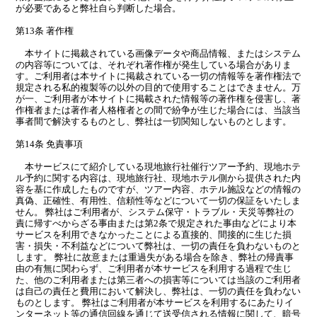
が必要であると弊社自ら判断した場合。
第13条 著作権
本サイトに掲裁されている画像データや商品情報、またはシステム
の内容等については、それぞれ著作権が発生している場合がありま
す。ご利用者は本サイトに掲裁されている一切の情報等を著作権法で
規定される私的複製等の以外の目的で使用することはできません。万
が一、ご利用者が本サイトに掲載された情報等の著作権を侵害し、著
作権者または著作者人格権者との間で紛争が生じた場合には、当該当
事者間で解決するものとし、弊社は一切関知しないものとします。
第14条 免責事項
本サービスにて紹介している現地旅行社催行ツアー予約、現地ホテ
ル予約に関する内容は、現地旅行社、現地ホテル側から提供された内
容を基に作成したものですが、ツアー内容、ホテル施設などの情報の
真偽、正確性、有用性、信頼性等などについて一切の保証をいたしま
せん。 弊社はご利用者が、システム保守・トラブル・天災等弊社の
責に帰すべからざる事由または第2条で規定された事由などにより本
サービスを利用できなかったことによる直接的、間接的に生じた損
害・損失・不利益などについて弊社は、一切の責任を負わないものと
します。 弊社に故意または重過失がある場合を除き、弊社の帰責事
由の有無に関わらず、ご利用者が本サービスを利用する過程で生じ
た、他のご利用者または第三者への損害等については当該のご利用者
は自己の責任と費用において解決し、弊社は、一切の責任を負わない
ものとします。 弊社はご利用者が本サービスを利用するにあたりイ
ンターネット等の通信回線を通じて送受信される情報に関して、暗号