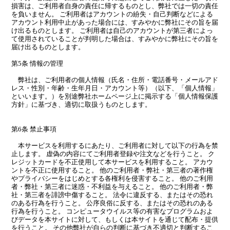
損害は、ご利用者自身の責任に帰するものとし、弊社では一切の責任
を負いません。 ご利用者はアカウントの紛失・自己判断などによる
アカウント利用中止があった場合には、すみやかに弊社にその旨を届
け出るものとします。 ご利用者は自己のアカウントが第三者によっ
て使用されていることが判明した場合は、すみやかに弊社にその旨を
届け出るものとします。
第5条 情報の管理
弊社は、ご利用者の個人情報（氏名・住所・電話番号・メールアド
レス・性別・年齢・生年月日・アカウント等）（以下、「個人情報」
といいます。）を別途弊社ホームページ上に掲示する「個人情報保護
方針」に基づき、適切に取扱うものとします。
第6条 禁止事項
本サービスを利用するにあたり、ご利用者に対して以下の行為を禁
止します。 虚偽の内容にてご利用者登録や注文などを行うこと。 ク
レジットカードを不正使用して本サービスを利用すること。 アカウ
ントを不正に使用すること。 他のご利用者・弊社・第三者の著作権
やプライバシーをはじめとする各権利を侵害すること。 他のご利用
者・弊社・第三者に迷惑・不利益を与えること。 他のご利用者・弊
社・第三者を誹謗中傷すること。 法令に違反する、またはその恐れ
のある行為を行うこと。 公序良俗に反する、またはその恐れのある
行為を行うこと。 コンピュータウイルス等の有害なプログラムおよ
びデータを本サイトに対して、もしくは本サイトを通じて配布・提供
を行うこと。 その他弊社が自らの判断に基づき不適切と判断するこ