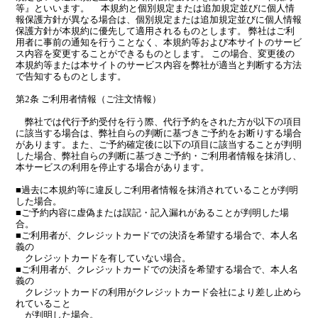
等』といいます。 本規約と個別規定または追加規定並びに個人情
報保護方針が異なる場合は、個別規定または追加規定並びに個人情報
保護方針が本規約に優先して適用されるものとします。 弊社はご利
用者に事前の通知を行うことなく、本規約等および本サイトのサービ
ス内容を変更することができるものとします。 この場合、変更後の
本規約等または本サイトのサービス内容を弊社が適当と判断する方法
で告知するものとします。
第2条 ご利用者情報（ご注文情報）
弊社では代行予約受付を行う際、代行予約をされた方が以下の項目
に該当する場合は、弊社自らの判断に基づきご予約をお断りする場合
があります。また、ご予約確定後に以下の項目に該当することが判明
した場合、弊社自らの判断に基づきご予約・ご利用者情報を抹消し、
本サービスの利用を停止する場合があります。
■過去に本規約等に違反しご利用者情報を抹消されていることが判明
した場合。
■ご予約内容に虚偽または誤記・記入漏れがあることが判明した場
合。
■ご利用者が、クレジットカードでの決済を希望する場合で、本人名
義の
クレジットカードを有していない場合。
■ご利用者が、クレジットカードでの決済を希望する場合で、本人名
義の
クレジットカードの利用がクレジットカード会社により差し止めら
れていること
が判明した場合。