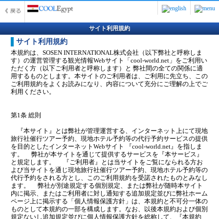
サイト利用規約
サイト利用規約
本規約は、SOSEN INTERNATIONAL株式会社（以下弊社と呼称しま
す）の運営管理する観光情報Webサイト「cool-world.net」をご利用い
ただく方（以下ご利用者と呼称します）と 弊社間の全ての関係に適
用するものとします。本サイトのご利用者は、ご利用に先立ち、この
ご利用規約をよくお読みになり、内容について充分にご理解の上でご
利用ください。
第1条 総則
『本サイト』とは弊社が管理運営する、インターネット上にて現地
旅行社催行ツアー予約、現地ホテル予約等の代行予約サービスの提供
を目的としたインターネットWebサイト 『cool-world.net』を指しま
す。 弊社が本サイトを通じて提供するサービスを『本サービス』
と規定します。 『ご利用者』とは当サイトをご覧になられる方お
よび当サイトを通じ現地旅行社催行ツアー予約、現地ホテル予約等の
代行予約をされる方とし、このご利用規約を受諾されたものとみなし
ます。 弊社が別途規定する個別規定、または弊社が随時本サイト
内に掲示、またはご利用者に対し通知する追加規定並びに弊社ホーム
ページ上に掲示する「個人情報保護方針」は、本規約と不可分一体の
ものとして本規約の一部を構成します。なお、以後本規約および個別
規定ないし追加規定並びに個人情報保護方針を総称して、『本規約