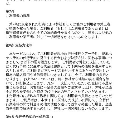
と。
第7条
ご利用者の義務
第7条に規定された行為により弊社もしくは他のご利用者や第三者
が損害を被った場合、ご利用者（もしくはご利用者であった者）は
損害賠償責任を含む全ての法的責任を負うものとし、弊社および他の
ご利用者や第三者に対して一切迷惑をかけないものとします。
第8条 支払方法等
本サービスにおいてご利用者が現地旅行社催行ツアー予約、現地ホ
テル予約の代行予約に発生する代金および決済方法に関わる事項につ
きましては 以下の通り規定します。 ご利用者が弊社に支払っていた
だく代行予約に発生する代金は原則として予約時の価格を適用するも
のとします。 ご利用者が本サービスを利用するにあたって使用した
機材の購入費用や通信費等につきましては、 全てご利用者の負担と
なります。 お支払いについては、特に弊社から連絡のある場合を除
いて、銀行振込とします。万が一、支払っていただいた金額に不足が
生じた場合は、お客様に不足分の金額をご請求申し上げ、弊社が当該
不足代金を受領した時点で代行予約の完了とさせていただきます。
また銀行のお振込み手数料に関してはご利用者の負担とさせていただ
きます。 ご利用者は、本サイトに関連した支払いに関して、立替代
行業者等の間で料金その他の債務を巡って紛争が発生した場合、当該
当事者間で解決するものとし、弊社は一切関知しないものとします。
第9条 代行予約契約の解約事由