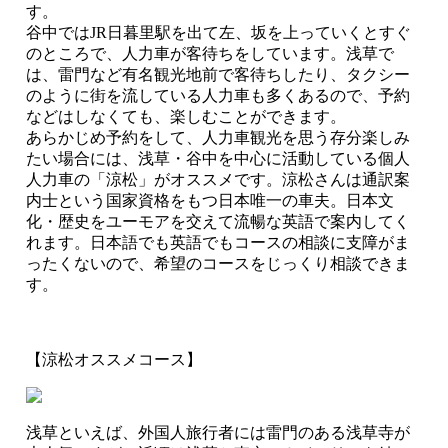
す。
谷中ではJR日暮里駅を出て左、坂を上っていくとすぐ
のところで、人力車が客待ちをしています。浅草で
は、雷門など有名観光地前で客待ちしたり、タクシー
のように街を流している人力車も多くあるので、予約
などはしなくても、楽しむことができます。
あらかじめ予約をして、人力車観光を思う存分楽しみ
たい場合には、浅草・谷中を中心に活動している個人
人力車の「涼松」がオススメです。涼松さんは通訳案
内士という国家資格をもつ日本唯一の車夫。日本文
化・歴史をユーモアを交えて流暢な英語で案内してく
れます。日本語でも英語でもコースの相談に支障がま
ったくないので、希望のコースをじっくり相談できま
す。
【涼松オススメコース】
浅草といえば、外国人旅行者には雷門のある浅草寺が