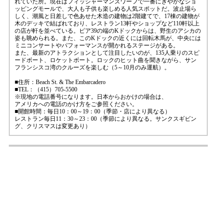
れていた所。現在はフィッシャーマンズワーフで一番にぎやかなショ
ッピングモールで、大人も子供も楽しめる人気スポットだ。波止場ら
しく、潮風と日差しで色あせた木造の建物は2階建てで、17棟の建物が
木のデッキで結ばれており、レストラン13軒やショップなど110軒以上
の店が軒を並べている。ピア39の端のKドックからは、野生のアシカの
姿も眺められる。また、このKドックの近くには回転木馬が、中央には
ミニコンサートやパフォーマンスが開かれるステージがある。
また、最新のアトラクションとして注目したいのが、135人乗りのスピ
ードボート、ロケットボート。ロックのヒット曲を聞きながら、サン
フランシスコ湾のクルーズを楽しむ（5～10月のみ運航）。
■住所：Beach St. & The Embarcadero
■TEL：（415）705-5500
※現地の電話番号になります。日本からおかけの場合は、
アメリカへの電話のかけ方をご参照ください。
■開館時間：毎日10：00～19：00（季節・店により異なる）
レストラン毎日11：30～23：00（季節により異なる。サンクスギビン
グ、クリスマスは変更あり）