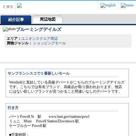
周辺地図
紹介記事
ブルーミングデイルズ
エリア：
ユニオンスクエア周辺
買物ジャンル：
ショッピングモール
サンフランシスコで１番新しいモール
Westfieldと直結している高級デパートがこちらのブルーミングデイルズ
です。こちらでは有名ブランド、高級品が取り扱われおります。他店
にはない欲しいブランドが見つかること間違いなしのデパートです。
行き方
バートPowell St 駅 www.bart.gov/stations/powl
ミュニ Muni Powell Station/Downtown 駅
ケーブルカー Powell 駅
■営業時間：