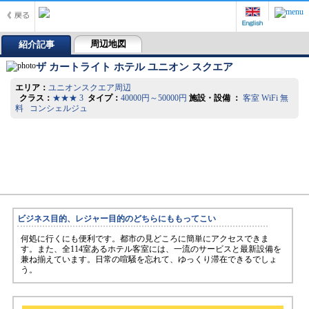
周辺地図
紹介記事
ザ カートライト ホテル ユニオン スクエア
エリア：
ユニオンスクエア周辺
クラス：
★★★ 3
タイプ：
40000円～50000円
施設・設備 ：
客室 WiFi 無
料 コンシェルジュ
ビジネス目的、レジャー目的のどちらにももってこい
何処に行くにも便利です。都市の見どころに簡単にアクセスできま
す。また、全114室あるホテル客室には、一流のサービスと最新設備を
兼ね揃えています。日常の喧騒を忘れて、ゆっくり滞在できるでしょ
う。