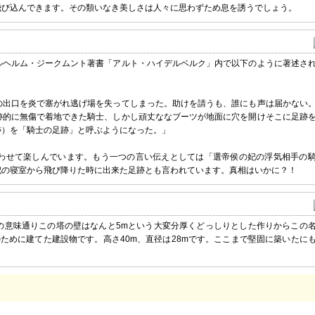
飛び込んできます。その類いなき美しさは人々に思わずため息を誘うでしょう。
ルヘルム・ジークムント著書「アルト・ハイデルベルク」内で以下のように著述さ
の出口を炎で塞がれ逃げ場を失ってしまった。助けを請うも、誰にも声は届かない
跡的に無傷で着地できた騎士、しかし頑丈ななブーツが地面に穴を開けそこに足跡
跡）を「騎士の足跡」と呼ぶようになった。」
わせて楽しんでいます。もう一つの言い伝えとしては「選帝侯の妃の浮気相手の
妃の寝室から飛び降りた時に出来た足跡とも言われています。真相はいかに？！
その意味通りこの塔の壁はなんと5mという大変分厚くどっしりとした作りからこの
ために建てた建設物です。高さ40m、直径は28mです。ここまで堅固に築いたに