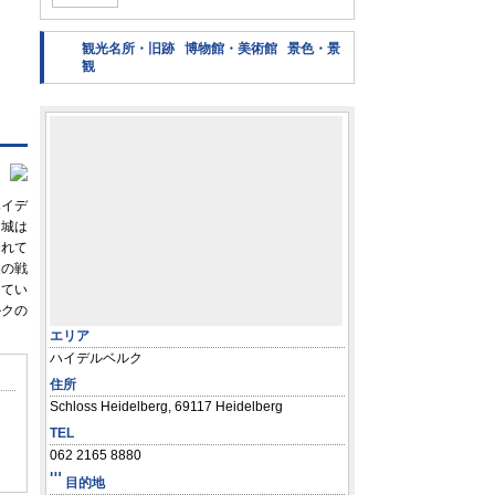
観光名所・旧跡 博物館・美術館 景色・景
観
ハイデ
お城は
されて
後の戦
ててい
ルクの
エリア
ハイデルベルク
住所
Schloss Heidelberg, 69117 Heidelberg
TEL
062 2165 8880
目的地