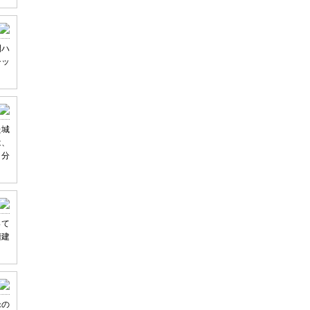
間ハ
シッ
た城
は、
自分
って
階建
緑の