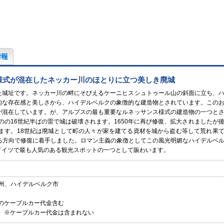
情報
様式が混在したネッカー川のほとりに立つ美しき廃城
た城址です。ネッカー川の畔にそびえるケーニヒスシュトゥール山の斜面に立ち、
的な存在感と美しさから、ハイデルベルクの象徴的な建造物とされています。この
が混在しています。が、アルプスの最も重要なルネッサンス様式の建造物の一つと
のの16世紀半ばの雷で城は破壊されます。1650年に再び修復、拡大されましたが
ます。18世紀は廃城として町の人々が家を建てる資材を城から盗む等して荒れ果
る方向で修復に着手しました。ロマン主義の象徴としてこの風光明媚なハイデルベ
ドイツで最も人気のある観光スポットの一つとして賑わいます。
州、ハイデルベルク市
復のケーブルカー代金含む
料）※ケーブルカー代金は含まれない