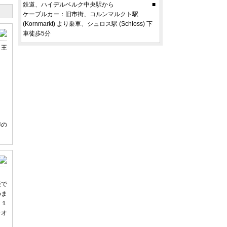
鉄道、ハイデルベルク中央駅から ■
ケーブルカー：旧市街、コルンマルクト駅
(Kornmarkt) より乗車、シュロス駅 (Schloss) 下
車徒歩5分
う王
樽の
談で
めま
、１
ケオ