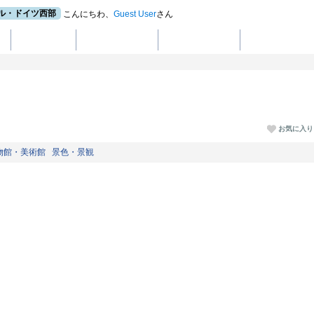
ル・ドイツ西部
こんにちわ、
Guest User
さん
ト
ショッピング
ドイツの世界遺産
ドイツの楽しみ方
お気に入り
物館・美術館 景色・景観