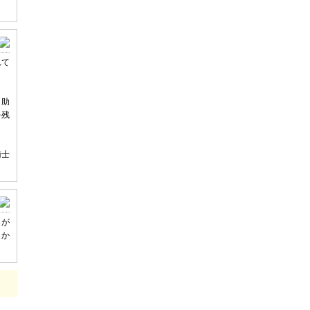
れて
。助
を残
騎士
名が
もか