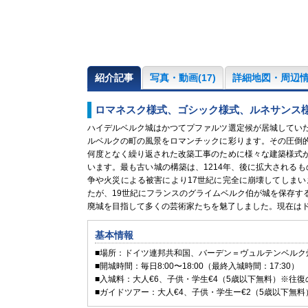
紹介記事
写真・動画(17)
詳細地図・周辺
ロマネスク様式、ゴシック様式、ルネサンス
ハイデルベルク城はかつてプファルツ選定候が居城してい
ルベルクの町の風景をロマンチックに彩ります。その圧倒
何度となく繰り返された改築工事のために様々な建築様式
います。最も古い城の構築は、1214年、後に拡大されるも
争や火災による被害により17世紀に完全に崩壊してしまい
たが、19世紀にフランスのグライムベルク伯が城を保存す
廃城を目指して多くの芸術家たちを魅了しました。現在は
基本情報
■場所：ドイツ連邦共和国、バーデン＝ヴュルテンベルク
■開城時間：毎日8:00〜18:00（最終入城時間：17:30）
■入城料：大人€6、子供・学生€4（5歳以下無料）※往
■ガイドツアー：大人€4、子供・学生ー€2（5歳以下無