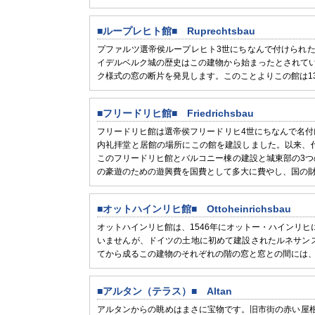
■ループレヒト館■ Ruprechtsbau
プファルツ選帝侯ループレヒト3世にちなんで付けられ
イデルベルク城の歴史はこの建物から始まったとされてい
ク様式の窓の断片を発見します。このことよりこの館は1
■フリードリヒ館■ Friedrichsbau
フリードリヒ館は選帝侯フリードリヒ4世にちなんで名付け
内礼拝堂と居館の場所にこの館を建設しました。以来、
このフリードリヒ館とバルコニー棟の建設と城東部の3つ
の豪遊のための遊興費を国費として多大に費やし、国の
■オットハインリヒ館■ Ottoheinrichsbau
オットハインリヒ館は、1546年にオットー・ハインリ
いませんが、ドイツの土地に初めて建設されたルネサン
てから成るこの建物のそれぞれの階の窓と窓との間には、
■アルタン（テラス）■ Altan
アルタンからの眺めはまさに宝物です。旧市街の赤い屋