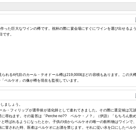
最初に作った巨大なワインの樽です。祝杯の際に宴会場にすぐにワインを運び出せるよ
目です。
在見られる4代目のカール・テオドール樽は219,000ℓほどの容積もあります。この大
番「ペルケオ」の像が樽を現在も監視しています。
介しましょう。
ール・フィリップが選帝侯が道化師として連れてきました。その際に選定候は冗
尋ねます。その返答は「Perche no?? ペルケ・ノ？」（伊語）「もちろん飲
オと呼ばれるようになったとか。子供の頃からペルケオの唯一の飲料物はワインで
病に冒された時、医者はペルケオにお酒を禁じます。それに従い水を口にしたペル