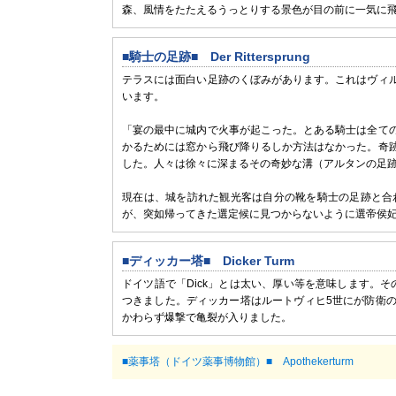
森、風情をたたえるうっとりする景色が目の前に一気に
■騎士の足跡■ Der Rittersprung
テラスには面白い足跡のくぼみがあります。これはヴィ
います。
「宴の最中に城内で火事が起こった。とある騎士は全て
かるためには窓から飛び降りるしか方法はなかった。奇
した。人々は徐々に深まるその奇妙な溝（アルタンの足
現在は、城を訪れた観光客は自分の靴を騎士の足跡と合
が、突如帰ってきた選定候に見つからないように選帝侯
■ディッカー塔■ Dicker Turm
ドイツ語で「Dick」とは太い、厚い等を意味します。
つきました。ディッカー塔はルートヴィヒ5世にが防衛の
かわらず爆撃で亀裂が入りました。
■薬事塔（ドイツ薬事博物館）■ Apothekerturm