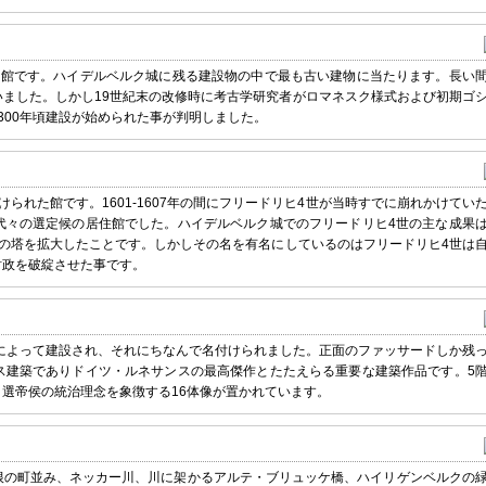
た館です。ハイデルベルク城に残る建設物の中で最も古い建物に当たります。長い
ました。しかし19世紀末の改修時に考古学研究者がロマネスク様式および初期ゴ
300年頃建設が始められた事が判明しました。
られた館です。1601-1607年の間にフリードリヒ4世が当時すでに崩れかけてい
代々の選定候の居住館でした。ハイデルベルク城でのフリードリヒ4世の主な成果
の塔を拡大したことです。しかしその名を有名にしているのはフリードリヒ4世は
財政を破綻させた事です。
ヒによって建設され、それにちなんで名付けられました。正面のファッサードしか残
ス建築でありドイツ・ルネサンスの最高傑作とたたえらる重要な建築作品です。5
選帝侯の統治理念を象徴する16体像が置かれています。
根の町並み、ネッカー川、川に架かるアルテ・ブリュッケ橋、ハイリゲンベルクの