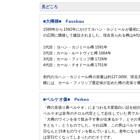
見どころ
■大樽棟■ Fassbau
1589年から1592年にかけてヨハン・カジミールが
の広間に隣接して建設されました。現在見られる樽は4代
1代目：ヨハン・カジミール樽 1591年
2代目：カール・ルートヴィヒ樽 1664年
3代目：カール・フィリップ樽 1728年
4代目：カール・テオドール樽 1751年
初代のヨハン・カジミール樽の容量は約127,000ℓ、現
横には、カール・フィリップ選定候が定めた樽の見張り
■ペルケオ像■ Perkeo
「樽の見張り番ペルケオ」にまつわる大変面白い話を紹
ペルケオは皇帝のチロル代官として赴任していた男でカ
「大樽のワインを全て飲み干す事が出来るか？」とその男に
すとも！」とうものでした。それ以降、この男はペルケ
日なんと15本ものワインを飲んでいました。老年になり
は翌日亡くなってしまったのだそうです。