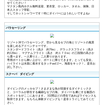
せてください！
マクタン島内ホテル無料送迎、更衣室、ロッカー、タオル、保険、日
本人スタッフ常駐、
そしてホットシャワーです！特にダイバーにはうれしいですよね♪
パラセーリング
リゾート沖でパラセーリング、空から見るセブの海とリゾートの風景
を楽しめるアドベンチャーです。
スタンダードフライト（高さ 約70m）、デラックスフライト（高さ
約120m）、マグナムフライト（高さ 約１７０m）の三段階の高さか
ら選べます。一人乗りと」二人乗りがあります。
専用ボートから舞い上がり、ボートに降りてきます。とっても安全。
ハイライトは水面に着水するタッチandゴー。海面をキック！。是非お
試し下さい。
スクーバ ダイビング
ダイビングのメッカセブ！さまざまな魚が回遊するダイナミックさ
と、コーラルが群生する繊細なセブの海。 ダイバーを虜にする魅惑の
スポットをがここにあります。 3日間ほどの滞在であればライセンスも
取得できます。もちろん体験ダイビングも！是非トライしてみてくだ
さい。