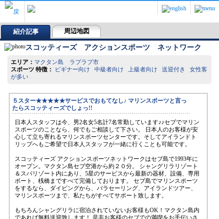
周辺地図
紹介記事
スコッティーズ アクションスポーツ ネットワーク
エリア：
マクタン島 ラプラプ市
スポーツ 特徴：
ビギナー向け 中級者向け 上級者向け 送迎付き 女性客
が多い
５スター★★★★★サービスでおもてなし♪ マリンスポーツと言っ
たらスコッティーズでしょっ!!
日本人スタッフは今、男2名女5名計7名常勤しています♪♪セブでマリン
スポーツのことなら、何でもご相談して下さい。 日本人のお客様が安
心して立ち寄れるマリンスポーツセンターです。そしてアイランドト
リップへもご希望で日本人スタッフが一緒に行くことも可能です。
スコッティーズ アクションスポーツネットワークはセブ島で1993年に
オープン。マクタン島セブ空港から約２０分。 シャングリラリゾート
＆スパリゾート内にあり、5星のサービスから最新の器材、設備、専用
ボート、桟橋まですべて完備しております。 セブ島でマリンスポーツ
をするなら、ダイビングから、パラセーリング、アイランドツアー、
マリンスポーツまで、私たちがすべてサポート致します。
もちろんシャングリラに宿泊されていないお客様もOK！マクタン島内
であれば無料送迎致します！ 是非お客様のセブでの満喫をお手伝いさ