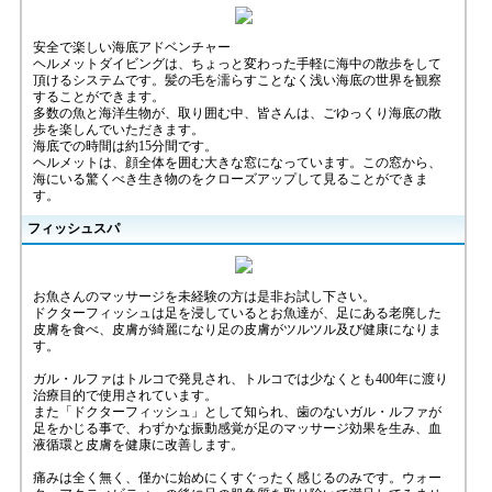
安全で楽しい海底アドベンチャー
ヘルメットダイビングは、ちょっと変わった手軽に海中の散歩をして
頂けるシステムです。髪の毛を濡らすことなく浅い海底の世界を観察
することができます。
多数の魚と海洋生物が、取り囲む中、皆さんは、ごゆっくり海底の散
歩を楽しんでいただきます。
海底での時間は約15分間です。
ヘルメットは、顔全体を囲む大きな窓になっています。この窓から、
海にいる驚くべき生き物のをクローズアップして見ることができま
す。
フィッシュスパ
お魚さんのマッサージを未経験の方は是非お試し下さい。
ドクターフィッシュは足を浸しているとお魚達が、足にある老廃した
皮膚を食べ、皮膚が綺麗になり足の皮膚がツルツル及び健康になりま
す。
ガル・ルファはトルコで発見され、トルコでは少なくとも400年に渡り
治療目的で使用されています。
また「ドクターフィッシュ」として知られ、歯のないガル・ルファが
足をかじる事で、わずかな振動感覚が足のマッサージ効果を生み、血
液循環と皮膚を健康に改善します。
痛みは全く無く、僅かに始めにくすぐったく感じるのみです。ウォー