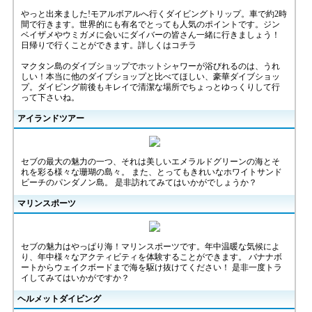
やっと出来ました!モアルボアルへ行くダイビングトリップ。車で約2時
間で行きます。世界的にも有名でとっても人気のポイントです。ジン
ベイザメやウミガメに会いにダイバーの皆さん一緒に行きましょう！
日帰りで行くことができます。詳しくはコチラ
マクタン島のダイブショップでホットシャワーが浴びれるのは、うれ
しい！本当に他のダイブショップと比べてほしい、豪華ダイブショッ
プ。ダイビング前後もキレイで清潔な場所でちょっとゆっくりして行
って下さいね。
アイランドツアー
セブの最大の魅力の一つ、それは美しいエメラルドグリーンの海とそ
れを彩る様々な珊瑚の島々。 また、とってもきれいなホワイトサンド
ビーチのパンダノン島。 是非訪れてみてはいかがでしょうか？
マリンスポーツ
セブの魅力はやっぱり海！マリンスポーツです。年中温暖な気候によ
り、年中様々なアクティビティを体験することができます。 バナナボ
ートからウェイクボードまで海を駆け抜けてください！ 是非一度トラ
イしてみてはいかがですか？
ヘルメットダイビング