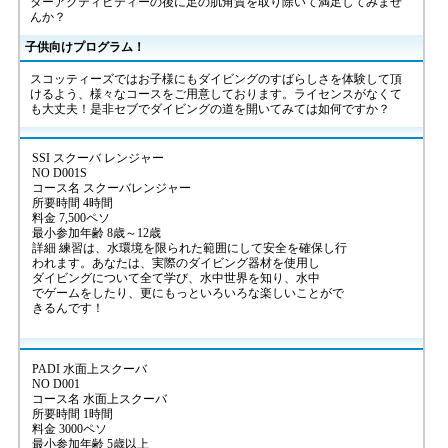
ターアクティビティーの後に足の肌角質を取り除いて満足してみませ
んか？
子供向けプログラム！
スコッティーズではお子様にもダイビングのすばらしさを体験して頂
けるよう、様々なコースをご用意しております。ライセンスがなくて
も大丈夫！是非セブでダイビングの道を開いてみては如何ですか？
SSI スクーバ レンジャー
NO D001S
コース名 スクーバレンジャー
所要時間 4時間
料金 7,500ペソ
最小参加年齢 8歳～12歳
詳細 練習は、水環境を限られた範囲にして安全を確保し行
われます。あなたは、実際のダイビング器材を使用し
ダイビングについて全て学び、水中世界を知り、水中
でゲームをしたり、更にもっといろいろな楽しいことがで
きるんです！
PADI 水面上スクーバ
NO D001
コース名 水面上スクーバ
所要時間 1時間
料金 3000ペソ
最小参加年齢 5歳以上