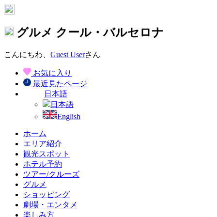
グルメ
クール・バルセロナ
こんにちわ、
Guest User
さん
お気に入り
最近見たページ
日本語
日本語
English
ホーム
エリア紹介
観光スポット
ホテル予約
ツアー/クルーズ
グルメ
ショッピング
劇場・エンタメ
楽しみ方