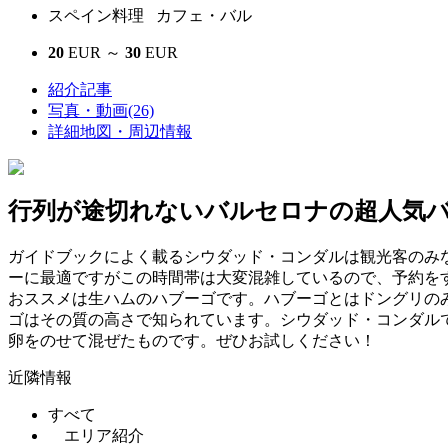
スペイン料理 カフェ・バル
20
EUR ～
30
EUR
紹介記事
写真・動画(26)
詳細地図・周辺情報
行列が途切れないバルセロナの超人気
ガイドブックによく載るシウダッド・コンダルは観光客のみ
ーに最適ですがこの時間帯は大変混雑しているので、予約を
おススメは生ハムのハブーゴです。ハブーゴとはドングリの
ゴはその質の高さで知られています。シウダッド・コンダルで試して
卵をのせて混ぜたものです。ぜひお試しください！
近隣情報
すべて
エリア紹介