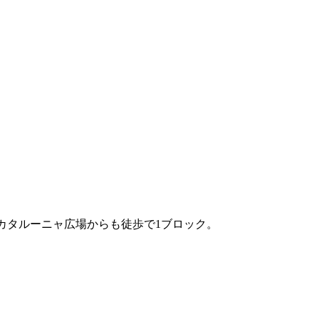
ia)」。カタルーニャ広場からも徒歩で1ブロック。