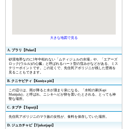
大きな地図で見る
A. プラリ【Pulari】
砂漠地帯なのに1年中枯れない「ムティジュルの水場」や、「エアーズ
ロック(ウルル)の心臓」と呼ばれるハート型の窪みがなどがある、ミス
テリーポイントです。この近くで、先住民アボリジニが残した壁画を
見ることもできます。
B. クニヤピティ【Kuniya piti】
この辺りは、雨が降ると水が溜まり泉になる。「水蛇の家(Kapi
Mutitjulu)」と呼ばれ、ニシキヘビが卵を置いたとされる、とっても神
聖な場所。
C. タプチ【Taputji】
先住民アボリジニのマラ族の女性が、食料を保存していた場所。
D. ジュカチャピ【Tjukatjapi】