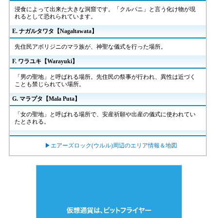
浸食によって出来た大きな洞窟です。「クルパニ」と言う化け物が現
れるとして恐れられています。
E. ナガルタワタ【Nagaltawata】
先住民アボリジニのマラ族が、神聖な儀式を行った場所。
F. ワラユキ【Warayuki】
「男の聖地」と呼ばれる場所。先住民の祭事が行われ、異性は近づく
ことも禁じられてい場所。
G. マラプタ【Mala Puta】
「女の聖地」と呼ばれる場所で、安産祈願や出産の儀式に使われてい
たとされる。
▶エアーズロック(ウルル)周辺のエリア情報＆地図