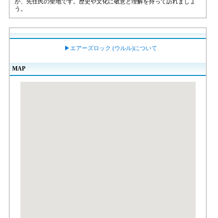
が、先住民の聖地です。歴史や文化に敬意と理解を持って訪れましょ
う。
▶エアーズロック (ウルル)について
MAP