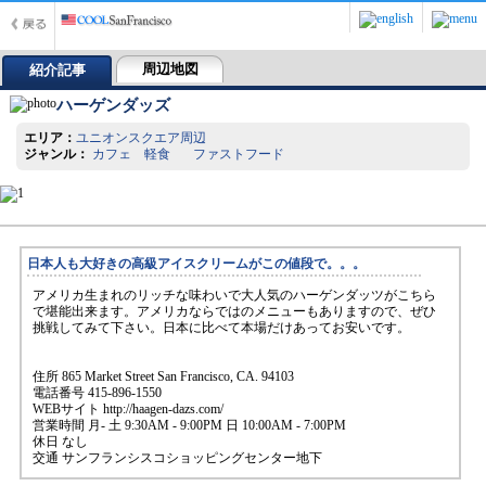
周辺地図
紹介記事
ハーゲンダッズ
エリア：
ユニオンスクエア周辺
ジャンル：
カフェ 軽食 ファストフード
日本人も大好きの高級アイスクリームがこの値段で。。。
アメリカ生まれのリッチな味わいで大人気のハーゲンダッツがこちら
で堪能出来ます。アメリカならではのメニューもありますので、ぜひ
挑戦してみて下さい。日本に比べて本場だけあってお安いです。
住所 865 Market Street San Francisco, CA. 94103
電話番号 415-896-1550
WEBサイト http://haagen-dazs.com/
営業時間 月- 土 9:30AM - 9:00PM 日 10:00AM - 7:00PM
休日 なし
交通 サンフランシスコショッピングセンター地下