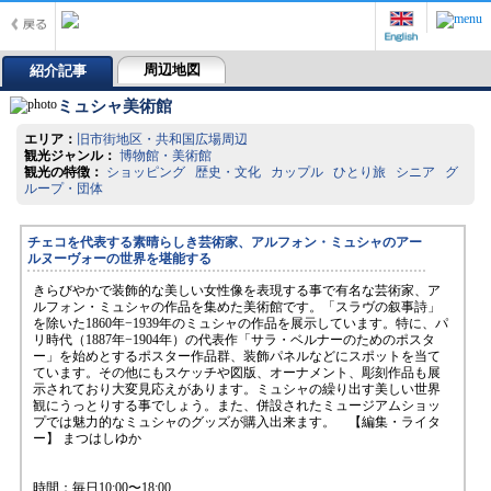
周辺地図
紹介記事
ミュシャ美術館
エリア：
旧市街地区・共和国広場周辺
観光ジャンル：
博物館・美術館
観光の特徴：
ショッピング 歴史・文化 カップル ひとり旅 シニア グ
ループ・団体
チェコを代表する素晴らしき芸術家、アルフォン・ミュシャのアー
ルヌーヴォーの世界を堪能する
きらびやかで装飾的な美しい女性像を表現する事で有名な芸術家、ア
ルフォン・ミュシャの作品を集めた美術館です。「スラヴの叙事詩」
を除いた1860年−1939年のミュシャの作品を展示しています。特に、パ
リ時代（1887年−1904年）の代表作「サラ・ベルナーのためのポスタ
ー」を始めとするポスター作品群、装飾パネルなどにスポットを当て
ています。その他にもスケッチや図版、オーナメント、彫刻作品も展
示されており大変見応えがあります。ミュシャの繰り出す美しい世界
観にうっとりする事でしょう。また、併設されたミュージアムショッ
プでは魅力的なミュシャのグッズが購入出来ます。 【編集・ライタ
ー】 まつはしゆか
時間：毎日10:00〜18:00