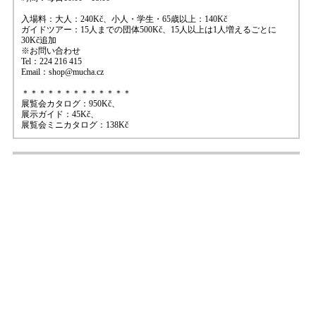
入場料：大人：240Kč、小人・学生・65歳以上：140Kč
ガイドツアー：15人までの団体500Kč、15人以上は1人増えるごとに
30Kč追加
※お問い合わせ
Tel：224 216 415
Email：shop@mucha.cz
＊＊＊＊＊＊＊＊＊＊＊＊＊
展覧会カタログ：950Kč、
展示ガイド：45Kč、
展覧会ミニカタログ：138Kč