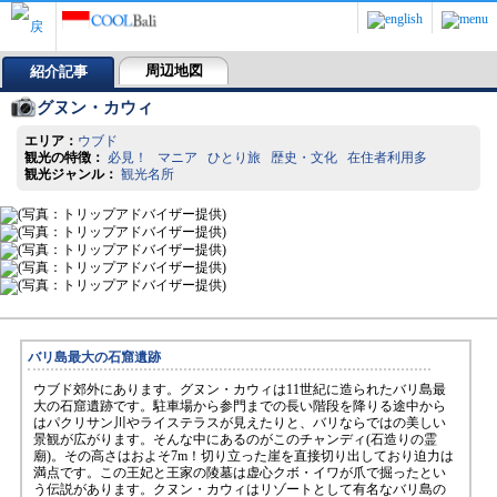
周辺地図
紹介記事
グヌン・カウィ
エリア：
ウブド
観光の特徴：
必見！ マニア ひとり旅 歴史・文化 在住者利用多
観光ジャンル：
観光名所
バリ島最大の石窟遺跡
ウブド郊外にあります。グヌン・カウィは11世紀に造られたバリ島最
大の石窟遺跡です。駐車場から参門までの長い階段を降りる途中から
はパクリサン川やライステラスが見えたりと、バリならではの美しい
景観が広がります。そんな中にあるのがこのチャンディ(石造りの霊
廟)。その高さはおよそ7m！切り立った崖を直接切り出しており迫力は
満点です。この王妃と王家の陵墓は虚心クボ・イワが爪で掘ったとい
う伝説があります。クヌン・カウィはリゾートとして有名なバリ島の