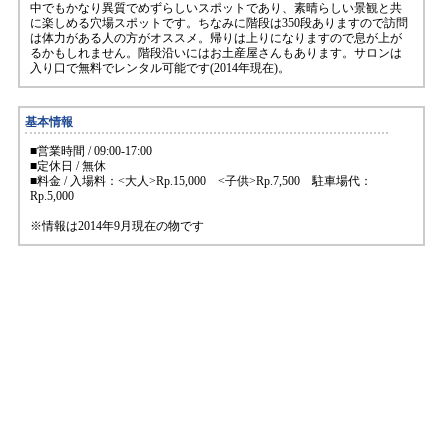
中でもかなり異質でめずらしいスポットであり、素晴らしい景観と共
に楽しめる穴場スポットです。ちなみに階段は350段ありますので訪問
は体力がある人の方がオススメ。帰りは上りになりますので息が上が
るかもしれません。階段沿いにはお土産屋さんもあります。サロンは
入り口で無料でレンタル可能です(2014年現在)。
基本情報
■営業時間 / 09:00-17:00
■定休日 / 無休
■料金 / 入場料：<大人>Rp.15,000 <子供>Rp.7,500 駐車場代：
Rp.5,000
※情報は2014年9月現在の物です